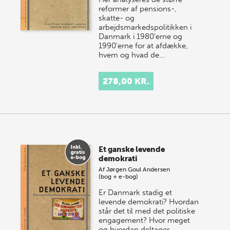
reformer af pensions-,
skatte- og
arbejdsmarkedspolitikken i
Danmark i 1980'erne og
1990'erne for at afdække,
hvem og hvad de…
278,00 KR.
Et ganske levende
demokrati
Af
Jørgen Goul Andersen
(bog + e-bog)
Er Danmark stadig et
levende demokrati? Hvordan
står det til med det politiske
engagement? Hvor meget
og hvordan deltager