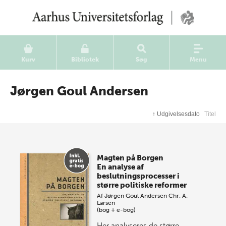
Kurv
Bibliotek
Søg
Menu
Jørgen Goul Andersen
↑
Udgivelsesdato
Titel
Magten på Borgen
En analyse af
beslutningsprocesser i
større politiske reformer
Af
Jørgen Goul Andersen
Chr. A.
Larsen
(bog + e-bog)
Her analyseres de større