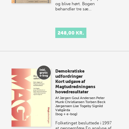
og blive hørt. Bogen
behandler tre sæ…
248,00 KR.
Demokratiske
udfordringer
Kort udgave af
Magtudredningens
hovedresultater
Af
Jørgen Goul Andersen
Peter
Munk Christiansen
Torben Beck
Jørgensen
Lise Togeby
Signild
Vallgårda
(bog + e-bog)
Folketinget besluttede i 1997
at gennemføre En analyse af