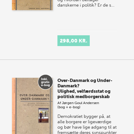
danskerne i politik? Er de s…
298,00 KR.
Over-Danmark og Under-
Danmark?
Ulighed, velfærdsstat og
politisk medborgerskab
Af
Jørgen Goul Andersen
(bog + e-bog)
Demokratiet bygger på, at
alle borgere er ligeværdige
og bør have lige adgang til at
fremsætte deres synspunkter