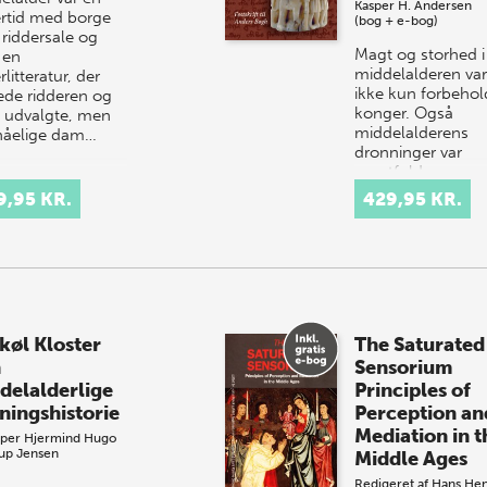
Kasper H. Andersen
ertid med borge
(bog + e-bog)
riddersale og
Magt og storhed i
 en
middelalderen var
rlitteratur, der
ikke kun forbehol
ede ridderen og
konger. Også
 udvalgte, men
middelalderens
åelige dam…
dronninger var
magtfulde og
handlekraftige. O
9,95 KR.
429,95 KR.
udøvede dronnin
skøl Kloster
The Saturated
n
Sensorium
delalderlige
Principles of
ningshistorie
Perception an
Mediation in t
sper Hjermind
Hugo
rup Jensen
Middle Ages
Redigeret af
Hans Hen