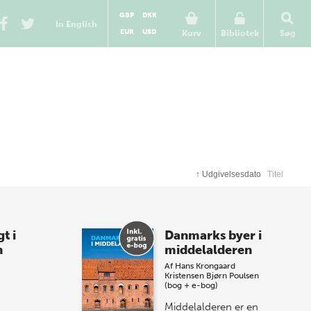
GBP
DKK
In English
EUR
USD
Kurv
Bibliotek
Søg
↑
Udgivelsesdato
Titel
t i
Danmarks byer i
n
middelalderen
Af
Hans Krongaard
Kristensen
Bjørn Poulsen
(bog + e-bog)
Middelalderen er en