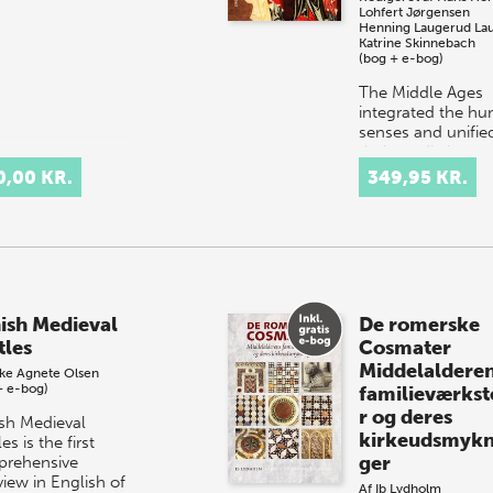
Lohfert Jørgensen
Henning Laugerud
La
Katrine Skinnebach
(bog + e-bog)
The Middle Ages
integrated the h
senses and unifie
their media into a
culture of saturat
0,00 KR.
349,95 KR.
sensation. The
saturated sensor
nurtured princ…
ish Medieval
De romerske
tles
Cosmater
Middelaldere
ke Agnete Olsen
+ e-bog)
familieværkst
r og deres
sh Medieval
kirkeudsmykn
es is the first
ger
rehensive
view in English of
Af
Ib Lydholm