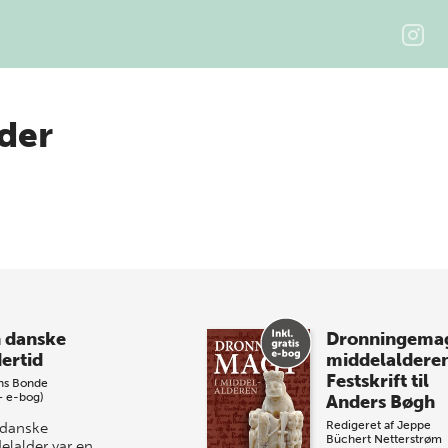
der
 danske
Dronningemag
dertid
middelaldere
Festskrift til
ns Bonde
+ e-bog)
Anders Bøgh
Redigeret af
Jeppe
danske
Büchert Netterstrøm
elalder var en