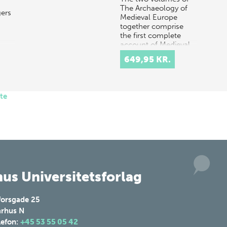
The Archaeology of
ers
Medieval Europe
together comprise
the first complete
account of Medieval
Archaeology across
649,95 KR.
the continent. This…
te
us Universitetsforlag
forsgade 25
rhus N
lefon:
+45 53 55 05 42