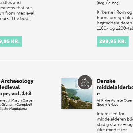
castles and
(bog + e-bog)
fications that are
Kirkerne i Rom og
n from medieval
Roms omegn blev
ark. The boo…
højmiddelalderen 
1100- og 1200-tal
udsmykket af den
gruppe sten- og
9,95 KR.
299,95 KR.
billedhuggere, vi 
kender som Cos
 Archaeology
Danske
Medieval
middelalderb
ope, vol. 1+2
e
eret af
Martin Carver
Af
Rikke Agnete Olse
s Graham-Campbell
(bog + e-bog)
ápste
Magdalena
Interessen for
middelalderen bli
stadig større ­– og
ikke mindst for