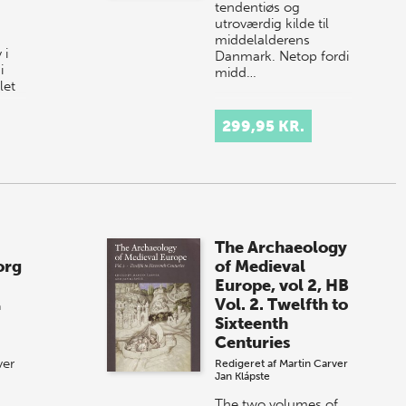
tendentiøs og
utroværdig kilde til
middelalderens
 i
Danmark. Netop fordi
i
midd…
let
299,95 KR.
i dag
mat…
The Archaeology
org
of Medieval
Europe, vol 2, HB
Vol. 2. Twelfth to
n
Sixteenth
Centuries
ver
Redigeret af
Martin Carver
Jan Klápste
The two volumes of