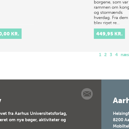
borgene, som var
rammen om kong
og stormænds
hverdag. Fra dem
blev riget re…
0,00 KR.
449,95 KR.
1
2
3
4
næs
v
Aarh
vet fra Aarhus Universitetsforlag,
Helsing
teret om nye bøger, aktiviteter og
8200
Aa
Mobilte