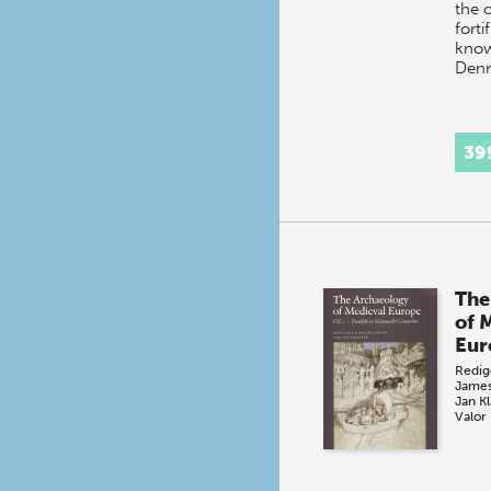
the 
forti
know
Denm
39
The
of 
Eur
Redig
Jame
Jan Kl
Valor