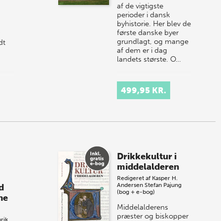
af de vigtigste
perioder i dansk
byhistorie. Her blev de
første danske byer
grundlagt, og mange
dt
af dem er i dag
landets største. O…
fte
499,95 KR.
ge…
Drikkekultur i
middelalderen
Redigeret af
Kasper H.
Andersen
Stefan Pajung
d
(bog + e-bog)
he
Middelalderens
præster og biskopper
rik