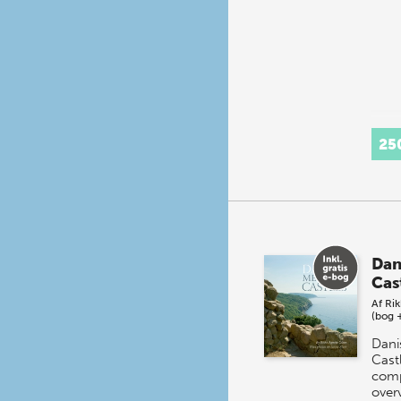
25
Dan
Cas
Af
Rik
(bog 
Dani
Castl
comp
over