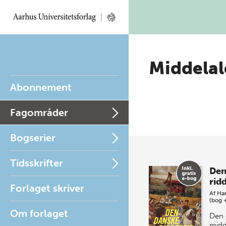
Middelal
Abonnement
Fagområder
Bogserier
Tidsskrifter
Den
rid
Forlaget skriver
Af
Ha
(bog 
Om forlaget
Den 
midd