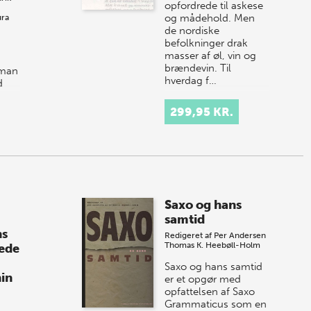
opfordrede til askese
og mådehold. Men
ura
de nordiske
befolkninger drak
masser af øl, vin og
brændevin. Til
uman
hverdag f…
d
ed
299,95 KR.
iùm
Saxo og hans
samtid
ns
Redigeret af
Per Andersen
Thomas K. Heebøll-Holm
ede
Saxo og hans samtid
in
er et opgør med
opfattelsen af Saxo
Grammaticus som en