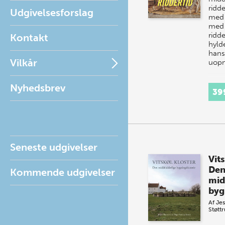
ridd
Udgivelsesforslag
med 
med
ridde
Kontakt
hyld
hans
Vilkår
uopn
Nyhedsbrev
39
Seneste udgivelser
Vit
De
Kommende udgivelser
mid
byg
Af
Je
Støtt