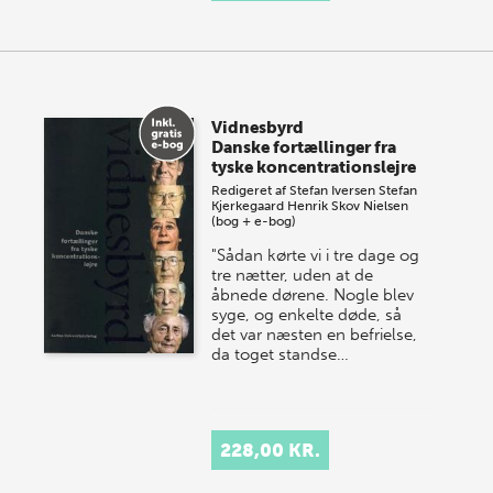
Vidnesbyrd
Danske fortællinger fra
tyske koncentrationslejre
Redigeret af
Stefan Iversen
Stefan
Kjerkegaard
Henrik Skov Nielsen
(bog + e-bog)
"Sådan kørte vi i tre dage og
tre nætter, uden at de
åbnede dørene. Nogle blev
syge, og enkelte døde, så
det var næsten en befrielse,
da toget standse…
228,00 KR.