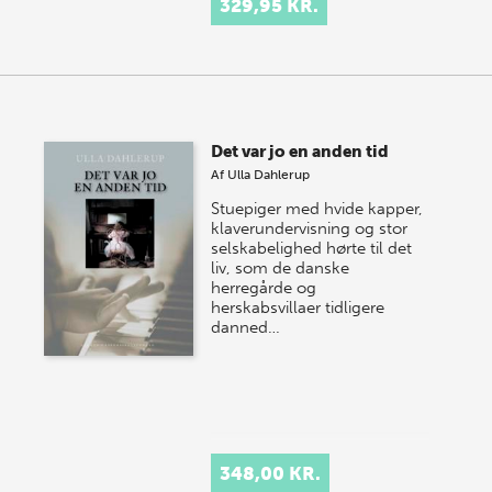
329,95 KR.
Det var jo en anden tid
Af
Ulla Dahlerup
Stuepiger med hvide kapper,
klaverundervisning og stor
selskabelighed hørte til det
liv, som de danske
herregårde og
herskabsvillaer tidligere
danned…
348,00 KR.