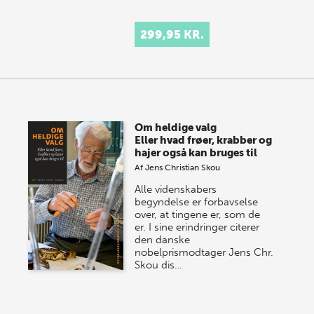
299,95 KR.
Om heldige valg
Eller hvad frøer, krabber og
hajer også kan bruges til
Af
Jens Christian Skou
Alle videnskabers
begyndelse er forbavselse
over, at tingene er, som de
er. I sine erindringer citerer
den danske
nobelprismodtager Jens Chr.
Skou dis…