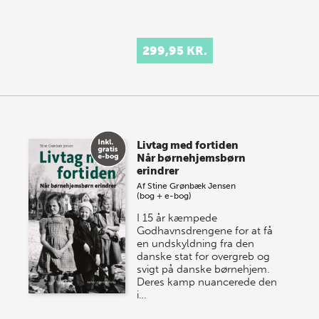
299,95 KR.
Livtag med fortiden
Når børnehjemsbørn
erindrer
Af
Stine Grønbæk Jensen
(bog + e-bog)
I 15 år kæmpede
Godhavnsdrengene for at få
en und­skyldning fra den
danske stat for overgreb og
svigt på danske børnehjem.
Deres kamp nuancerede den
i…