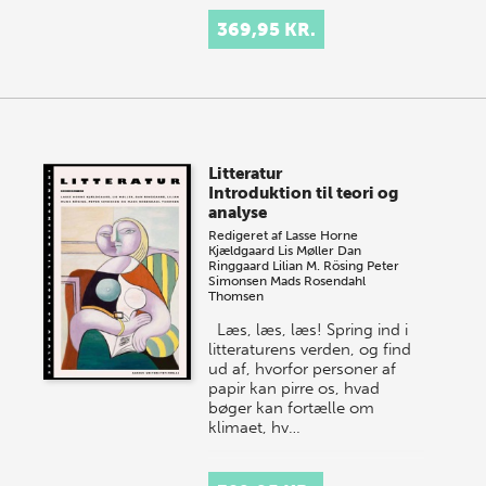
369,95 KR.
Litteratur
Introduktion til teori og
analyse
Redigeret af
Lasse Horne
Kjældgaard
Lis Møller
Dan
Ringgaard
Lilian M. Rösing
Peter
Simonsen
Mads Rosendahl
Thomsen
Læs, læs, læs! Spring ind i
litteraturens verden, og find
ud af, hvorfor personer af
papir kan pirre os, hvad
bøger kan fortælle om
klimaet, hv…